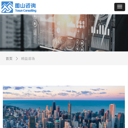
首页
ꄲ
精益道场