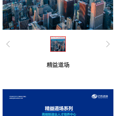
ꁆ
ꁇ
精益道场