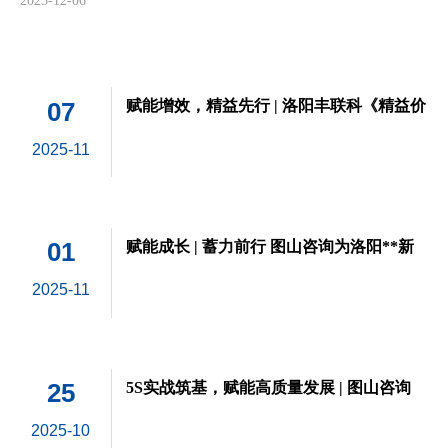
2025-12-06
07
赋能增效，精益先行 | 洛阳丰联科《精益价
值流分析VSM与实战演练》专项培训顺利
2025-11
收官
01
赋能成长 | 蓄力前行 图山咨询为洛阳**新
材料定制《联动生产计划与管理》实战培
2025-11
训圆满结束
25
5S实战筑基，赋能高质量发展 | 图山咨询
为洛阳**新材料定制5S专项培训
2025-10