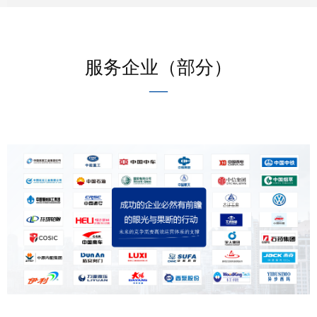
服务企业（部分）
—