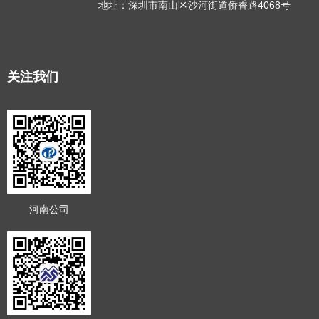
地址：深圳市南山区沙河街道侨香路4068号
关注我们
河南公司