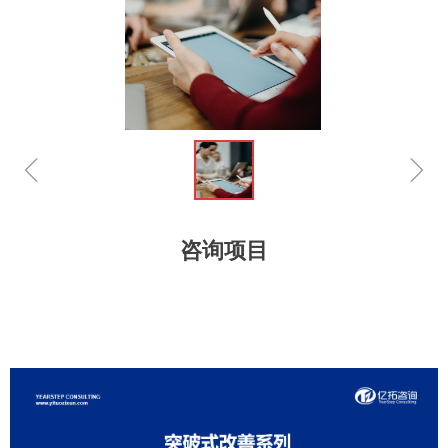
ꁆ
ꁇ
咨询项目